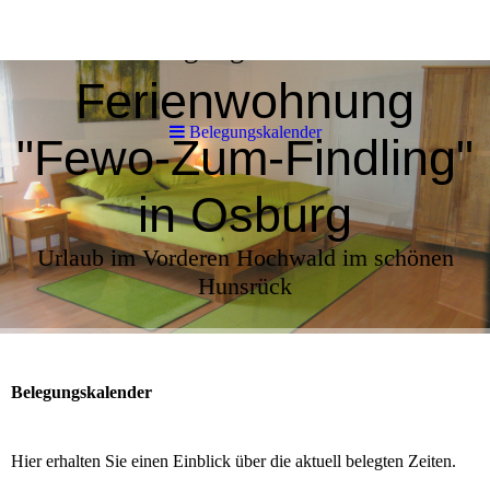
Belegungskalender
Ferienwohnung
Belegungskalender
"Fewo-Zum-Findling"
in Osburg
Urlaub im Vorderen Hochwald im schönen
Hunsrück
Belegungskalender
Hier erhalten Sie einen Einblick über die aktuell belegten Zeiten.